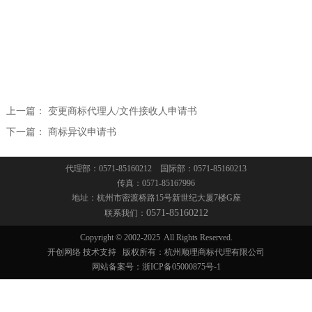
联系我们
著名商标和驰名商标
联系方式
法律顾问
招贤纳士
法律事务
上一篇：
变更商标代理人/文件接收人申请书
下一篇：
商标异议申请书
疑难案件咨询
代理部：0571-85160212 国际部：0571-85160213
传真：0571-85167996
地址：杭州市密渡桥路15号新世纪大厦7楼G座
0571-85160212
联系我们：
Copyright © 2002-2025
All Rights Reserved.
开创网络
技术支持
版权所有：杭州顺理商标代理有限公司
网站备案号：
浙ICP备05000875号-1