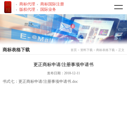
商标代理
商标国际注册
首页
版权代理
国际业务
走进我们
公司简介
商标事务
商标表格下载
首页
>
资料下载
>
商标表格下载
> 正文
荣誉资质
商标注册
著作权事务
更正商标申请/注册事项申请书
专业代理人
商标转让
著作权登记
服务范围
发布日期：2018-12-11
商标和服务分类
软件著作权
商标代理
新闻中心
书式七：更正商标申请/注册事项申请书.doc
法律法规
著作权转让
专利代理
资料下载
法律法规
版权登记
商标表格下载
国际业务
专利表格下载