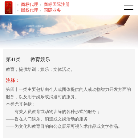
商标代理
商标国际注册
首页
版权代理
国际业务
走进我们
公司简介
商标事务
荣誉资质
商标注册
著作权事务
第41类——教育娱乐
教育；提供培训；娱乐；文体活动。
专业代理人
商标转让
著作权登记
服务范围
注释：
商标和服务分类
软件著作权
商标代理
新闻中心
第四十一类主要包括由个人或团体提供的人或动物智力开发方面的
服务，以及用于娱乐或消遣时的服务。
法律法规
著作权转让
专利代理
资料下载
本类尤其包括：
——有关人员教育或动物训练的各种形式的服务；
法律法规
版权登记
商标表格下载
联系我们
——旨在人们娱乐、消遣或文娱活动的服务；
——为文化和教育目的向公众展示可视艺术作品或文学作品。
国际业务
专利表格下载
联系方式