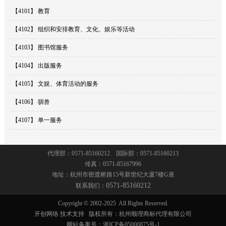
【4101】 教育
著名商标和驰名商标
招贤纳士
【4102】 组织和安排教育、文化、娱乐等活动
法律顾问
【4103】 图书馆服务
【4104】 出版服务
法律事务
【4105】 文娱、体育活动的服务
疑难案件咨询
【4106】 驯兽
【4107】 单一服务
代理部：0571-85160212 国际部：0571-85160213
传真：0571-85167996
地址：杭州市密渡桥路15号新世纪大厦7楼G座
0571-85160212
联系我们：
Copyright © 2002-2025
All Rights Reserved.
开创网络
技术支持
版权所有：杭州顺理商标代理有限公司
网站备案号：
浙ICP备05000875号-1