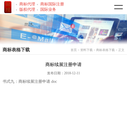
商标代理
商标国际注册
首页
版权代理
国际业务
走进我们
公司简介
商标事务
商标表格下载
首页
>
资料下载
>
商标表格下载
> 正文
荣誉资质
商标注册
著作权事务
商标续展注册申请
专业代理人
商标转让
著作权登记
服务范围
发布日期：2018-12-11
商标和服务分类
软件著作权
商标代理
新闻中心
书式九：商标续展注册申请.doc
法律法规
著作权转让
专利代理
资料下载
法律法规
版权登记
商标表格下载
国际业务
专利表格下载