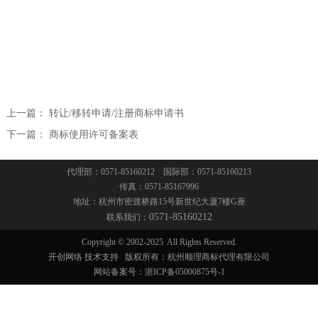
联系我们
著名商标和驰名商标
联系方式
法律顾问
招贤纳士
法律事务
上一篇：
转让/移转申请/注册商标申请书
下一篇：
商标使用许可备案表
疑难案件咨询
代理部：0571-85160212 国际部：0571-85160213
传真：0571-85167996
地址：杭州市密渡桥路15号新世纪大厦7楼G座
0571-85160212
联系我们：
Copyright © 2002-2025
All Rights Reserved.
开创网络
技术支持
版权所有：杭州顺理商标代理有限公司
网站备案号：
浙ICP备05000875号-1