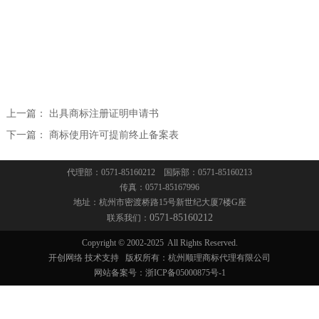
联系我们
著名商标和驰名商标
联系方式
法律顾问
招贤纳士
法律事务
上一篇：
出具商标注册证明申请书
下一篇：
商标使用许可提前终止备案表
疑难案件咨询
代理部：0571-85160212 国际部：0571-85160213
传真：0571-85167996
地址：杭州市密渡桥路15号新世纪大厦7楼G座
0571-85160212
联系我们：
Copyright © 2002-2025
All Rights Reserved.
开创网络
技术支持
版权所有：杭州顺理商标代理有限公司
网站备案号：
浙ICP备05000875号-1