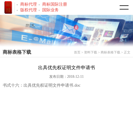
商标代理
商标国际注册
首页
版权代理
国际业务
走进我们
公司简介
商标事务
商标表格下载
首页
>
资料下载
>
商标表格下载
> 正文
荣誉资质
商标注册
著作权事务
出具优先权证明文件申请书
专业代理人
商标转让
著作权登记
服务范围
发布日期：2018-12-11
商标和服务分类
软件著作权
商标代理
新闻中心
书式十六：出具优先权证明文件申请书.doc
法律法规
著作权转让
专利代理
资料下载
法律法规
版权登记
商标表格下载
国际业务
专利表格下载